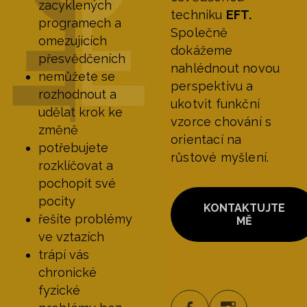
zacyklených
techniku
EFT.
programech a
Společně
omezujících
dokážeme
přesvědčeních
nahlédnout novou
nemůžete se
perspektivu a
rozhodnout a
ukotvit funkční
udělat krok ke
vzorce chování s
změně
orientací na
potřebujete
růstové myšlení.
rozklíčovat a
pochopit své
pocity
KONTAKTUJTE
řešíte problémy
MĚ
ve vztazích
trápí vás
chronické
fyzické