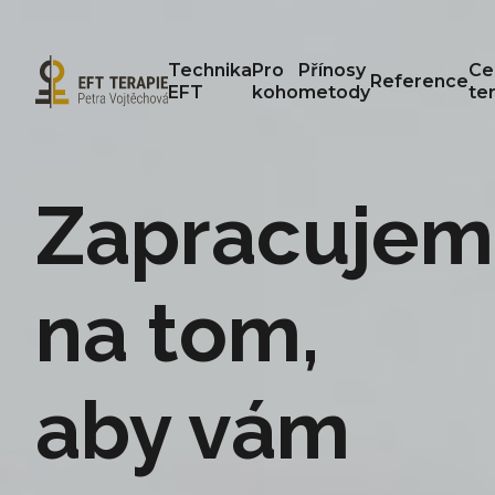
Technika
Pro
Přínosy
Ce
Reference
EFT
koho
metody
te
Zapracuje
na tom,
aby vám