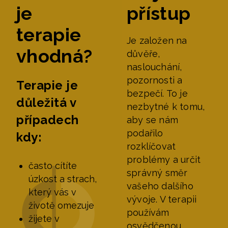
je
přístup
terapie
Je založen na
vhodná?
důvěře,
naslouchání,
pozornosti a
Terapie je
bezpečí. To je
důležitá v
nezbytné k tomu,
případech
aby se nám
podařilo
kdy:
rozklíčovat
problémy a určit
často cítíte
správný směr
úzkost a strach,
vašeho dalšího
který vás v
vývoje. V terapii
životě omezuje
používám
žijete v
osvědčenou