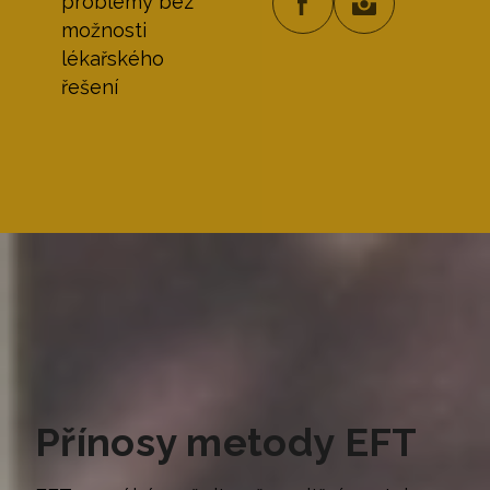
problémy bez
možnosti
lékařského
řešení
Přínosy metody EFT